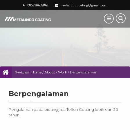
085890608868
metalindocoating@gmail.com
Navigasi :
Home
/
About / Work
/
Berpengalaman
Berpengalaman
Pengalaman pada bidang jasa Teflon Coating lebih dari 30
tahun