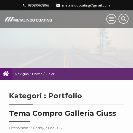
085890608868
metalindocoating@gmail.com
Navigasi :
Home
/
Galeri
Kategori : Portfolio
Tema Compro Galleria Ciuss
Diterbitkan :
Sunday, 3 Dec 2017